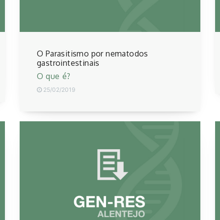
O Parasitismo por nematodos
gastrointestinais
O que é?
25/02/2019